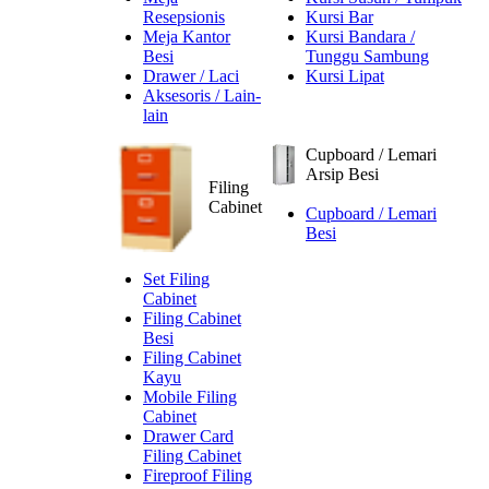
Resepsionis
Kursi Bar
Meja Kantor
Kursi Bandara /
Besi
Tunggu Sambung
Drawer / Laci
Kursi Lipat
Aksesoris / Lain-
lain
Cupboard / Lemari
Arsip Besi
Filing
Cabinet
Cupboard / Lemari
Besi
Set Filing
Cabinet
Filing Cabinet
Besi
Filing Cabinet
Kayu
Mobile Filing
Cabinet
Drawer Card
Filing Cabinet
Fireproof Filing