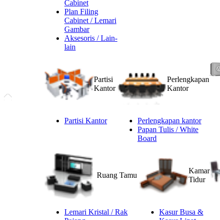
Cabinet
Plan Filing
Cabinet / Lemari
Gambar
Aksesoris / Lain-
lain
Partisi
Perlengkapan
Kantor
Kantor
Partisi Kantor
Perlengkapan kantor
Papan Tulis / White
Board
Kamar
Ruang Tamu
Tidur
Lemari Kristal / Rak
Kasur Busa &