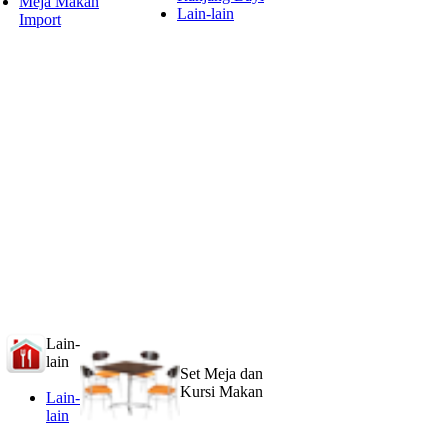
Meja Makan
Lain-lain
Import
Lain-
lain
Set Meja dan
Kursi Makan
Lain-
lain