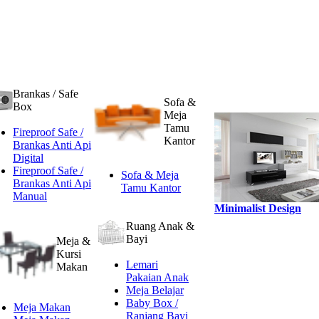
Brankas / Safe
Sofa &
Box
Meja
Tamu
Fireproof Safe /
Kantor
Brankas Anti Api
Digital
Fireproof Safe /
Sofa & Meja
Brankas Anti Api
Tamu Kantor
Manual
Minimalist Design
Ruang Anak &
Bayi
Meja &
Kursi
Lemari
Makan
Pakaian Anak
Meja Belajar
Baby Box /
Meja Makan
Ranjang Bayi