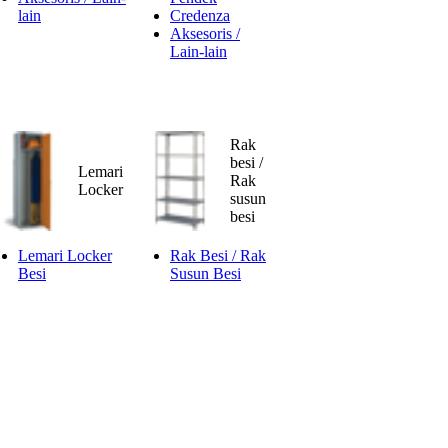
lain
Credenza
Aksesoris /
Lain-lain
Rak
besi /
Lemari
Rak
Locker
susun
besi
Lemari Locker
Rak Besi / Rak
Besi
Susun Besi