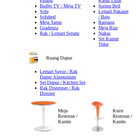
Pajang
Kasur Lipat
Buffet TV / Meja TV
Spring Bed
Sofa
Lemari Pakaian
Sofabed
/ Baju
Meja Tamu
Ranjang
Gradenza
Meja Rias
Rak / Lemari Sepatu
Nakas
Set Kamar
Tidur
Ruang Dapur
Lemari Sayur / Rak
Dapur Alumunium
Set Dapur / Kitchen Set
Rak Dispenser / Rak
Dorong
Meja
Kursi
Restoran /
Restoran /
Kantin
Kantin