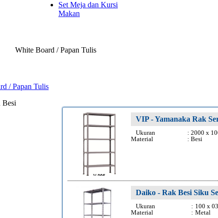
Set Meja dan Kursi
Makan
White Board / Papan Tulis
d / Papan Tulis
 Besi
VIP - Yamanaka Rak Se
Ukuran
:
2000 x 1
Material
:
Besi
Daiko - Rak Besi Siku 
Ukuran
:
100 x 0
Material
:
Metal