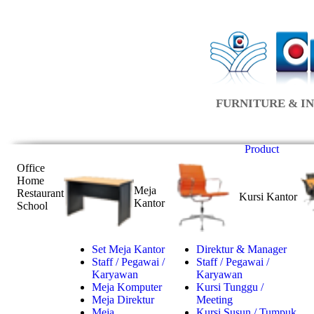
FURNITURE & IN
Product
Office
Home
Meja
Restaurant
Kursi Kantor
Kantor
School
Set Meja Kantor
Direktur & Manager
Staff / Pegawai /
Staff / Pegawai /
Karyawan
Karyawan
Meja Komputer
Kursi Tunggu /
Meja Direktur
Meeting
Meja
Kursi Susun / Tumpuk