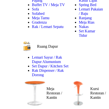
Pajang
Kasur Lipat
Buffet TV / Meja TV
Spring Bed
Sofa
Lemari Pakaian
Sofabed
/ Baju
Meja Tamu
Ranjang
Gradenza
Meja Rias
Rak / Lemari Sepatu
Nakas
Set Kamar
Tidur
Ruang Dapur
Lemari Sayur / Rak
Dapur Alumunium
Set Dapur / Kitchen Set
Rak Dispenser / Rak
Dorong
Meja
Kursi
Restoran /
Restoran /
Kantin
Kantin