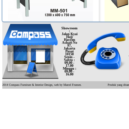
Lihat
Selengkapnya
Showroom
:
Jalan Kyai
Haji
Hasyim
Ashari No
97,
Jakarta
Pusat
10150
Senin -
Sabtu :
09.00 -
17.00
Minggu :
09.00 -
16.00
2014 Compass Furniture & Interior Design, web by Marcel Frumen.
Produk yang ditam